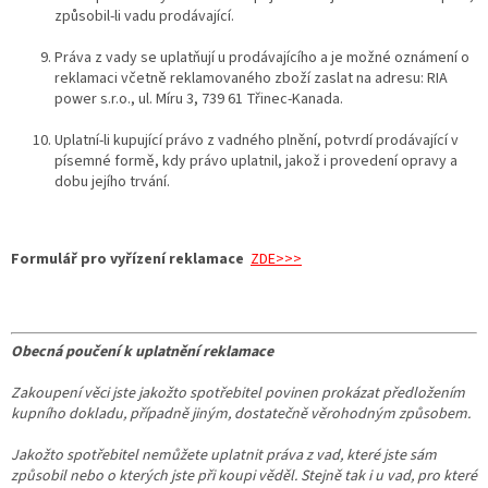
způsobil-li vadu prodávající.
Práva z vady se uplatňují u prodávajícího a je možné oznámení o
reklamaci včetně reklamovaného zboží zaslat na adresu: RIA
power s.r.o., ul. Míru 3, 739 61 Třinec-Kanada.
Uplatní-li kupující právo z vadného plnění, potvrdí prodávající v
písemné formě, kdy právo uplatnil, jakož i provedení opravy a
dobu jejího trvání.
Formulář pro vyřízení reklamace
ZDE>>>
Obecná poučení k uplatnění reklamace
Zakoupení věci jste jakožto spotřebitel povinen prokázat předložením
kupního dokladu, případně jiným, dostatečně věrohodným způsobem.
Jakožto spotřebitel nemůžete uplatnit práva z vad, které jste sám
způsobil nebo o kterých jste při koupi věděl. Stejně tak i u vad, pro které