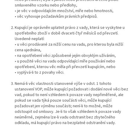
smluveného vzorku nebo předlohy,
• je věc v odpovídajícím množství, míře nebo hmotnosti,
• věc vyhovuje požadavkům právních předpisů.
Kupující je oprávněn uplatnit právo z vady, která se vyskytne u
spotřebního zboží v době dvaceti čtyř měsíců od převzetí.
Uvedené neplatí:
• u věci prodávané za nižší cenu na vadu, pro kterou byla nižší
cena ujednána,
• na opotřebení věci způsobené jejím obvyklým užíváním,
• u použité věci na vadu odpovídající míře používání nebo
opotřebení, kterou věc měla při převzetí kupujícím, nebo
• vyplývá-li to z povahy věci.
Nemá-li věc vlastnosti stanovené výše v odst. 1 tohoto
ustanovení VOP, může kupující požadovat i dodání nové věci bez
vad, pokud to není vzhledem k povaze vady nepřiměřené, ale
pokud se vada týká pouze součásti věci, může kupující
požadovat jen výměnu součásti; není-li to možné, může
odstoupit od smlouvy. Je-li to však vzhledem k povaze vady
neúměrné, zejména lze-li vadu odstranit bez zbytečného
odkladu, má kupující právo na bezplatné odstranění vady.