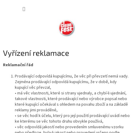
Přejít
NÁKUP
na
obsah
KOŠÍK
Vyřízení reklamace
Reklamační řád
Prodávající odpovídá kupujícímu, že věc při převzetí nemá vady.
Zejména prodávající odpovídá kupujícímu, že v době, kdy
kupující věc převzal,
• má věc vlastnosti, které si strany ujednaly, a chybí-li ujednání,
takové vlastnosti, které prodávající nebo výrobce popsal nebo
které kupující očekával s ohledem na povahu zboží a na základě
reklamy jimi prováděné,
• se věc hodí k účelu, který pro její použití prodávající uvádí nebo
ke kterému se věc tohoto druhu obvykle používá,
• věc odpovídá jakostí nebo provedením smluvenému vzorku
nebo předloze, byla-li jakost nebo provedení určeno podle