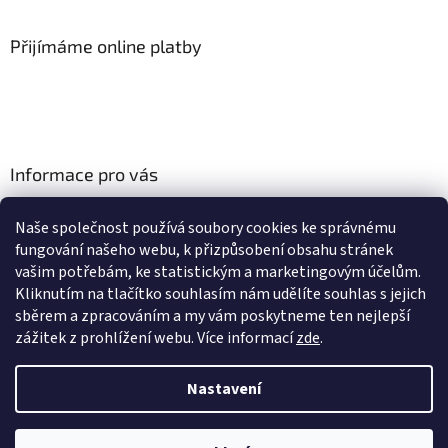
Přijímáme online platby
Informace pro vás
Obchodní podmínky
Naše společnost používá soubory cookies ke správnému
Podmínky ochrany osobních údajů
fungování našeho webu, k přizpůsobení obsahu stránek
Odstoupení od smlouvy
vašim potřebám, ke statistickým a marketingovým účelům.
Vyřízení reklamace
Kliknutím na tlačítko souhlasím nám udělíte souhlas s jejich
sběrem a zpracováním a my vám poskytneme ten nejlepší
zážitek z prohlížení webu.
Více informací
zde
.
Vytvořil Shoptet
Nastavení
Copyright 2026
CLEANFEST.CZ
. Všechna práva vyhrazena.
Upravit