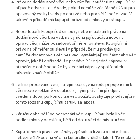
Právo na dodání nové věci, nebo výměnu součásti má kupující i v
případě odstranitelné vady, pokud nemůže věc řádně užívat pro
opakovaný výskyt vady po opravě nebo pro větší počet vad. V
takovém případě má kupující i právo od smlouvy odstoupit.
Neodstoupí-li kupující od smlouvy nebo neuplatní-li právo na
dodání nové věci bez vad, na výměnu její součásti nebo na
opravu věci, může požadovat přiměřenou slevu. Kupující má
právo na přiměřenou slevu i v případě, že mu prodávající
nemůže dodat novou věc bez vad, vyměnit její součást nebo věc
opravit, jakož i v případě, že prodávající nezjedná nápravu v
přiměřené době nebo že by zjednání nápravy spotřebiteli
působilo značné obtíže.
Je-li na prodávané věci, na jejím obalu, v návodu připojenému k
věci nebo v reklamě v souladu s jinými právními předpisy
uvedena doba, po kterou lze věc použít, poskytuje prodávající v
tomto rozsahu kupujícímu záruku za jakost.
Záruční doba běží od odevzdání věci kupujícímu; byla-li věc
podle smlouvy odeslána, běží od dojití věci do místa určení.
Kupující nemá právo ze záruky, způsobila-li vadu po přechodu
nebezpečí škody na věci na kupujícího vnější událost. To neplatí,