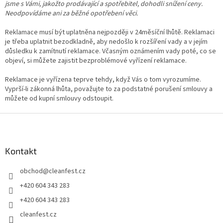
jsme s Vámi, jakožto prodávající a spotřebitel, dohodli snížení ceny.
Neodpovídáme ani za běžné opotřebení věci.
Reklamace musí být uplatněna nejpozději v 24měsíční lhůtě. Reklamaci
je třeba uplatnit bezodkladně, aby nedošlo k rozšíření vady a v jejím
důsledku k zamítnutí reklamace. Včasným oznámením vady poté, co se
objeví, si můžete zajistit bezproblémové vyřízení reklamace.
Reklamace je vyřízena teprve tehdy, když Vás o tom vyrozumíme.
Vyprší-li zákonná lhůta, považujte to za podstatné porušení smlouvy a
můžete od kupní smlouvy odstoupit.
Z
á
p
a
Kontakt
t
obchod
@
cleanfest.cz
í
+420 604 343 283
+420 604 343 283
cleanfest.cz