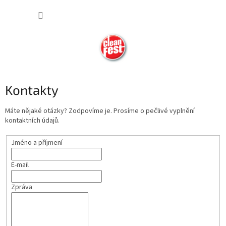
Přejít
NÁKUP
na
obsah
KOŠÍK
Kontakty
Máte nějaké otázky? Zodpovíme je. Prosíme o pečlivé vyplnění
kontaktních údajů.
Jméno a příjmení
E-mail
Zpráva