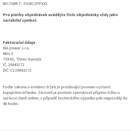
BIC/SWIFT:
FIOBCZPPXXX
Pro platby objednávek uvádějte
číslo objednávky vždy jako
variabilní symbol
.
Fakturační údaje
RIA power s.r.o.
Míru 3
739 61, Třinec-Kanada
IČ: 29443172
DIČ: CZ29443172
Podle zákona o evidenci tržeb je prodávající povinen vystavit
kupujícímu účtenku. Zároveň je povinen zaevidovat přijatou tržbu u
správce daně online; v případě technického výpadku pak nejpozději do
48 hodin
.