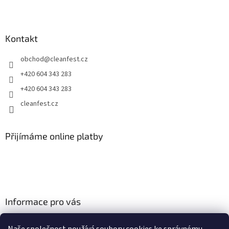
Z
á
p
a
Kontakt
t
obchod
@
cleanfest.cz
í
+420 604 343 283
+420 604 343 283
cleanfest.cz
Přijímáme online platby
Informace pro vás
Obchodní podmínky