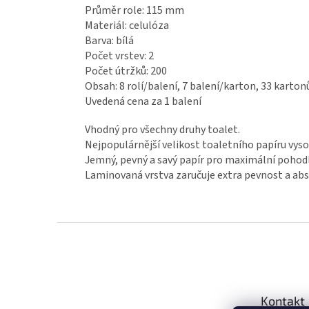
Průměr role: 115 mm
Materiál: celulóza
Barva: bílá
Počet vrstev: 2
Počet útržků: 200
Obsah: 8 rolí/balení, 7 balení/karton, 33 karto
Uvedená cena za 1 balení
Vhodný pro všechny druhy toalet.
Nejpopulárnější velikost toaletního papíru vysok
Jemný, pevný a savý papír pro maximální pohodl
Laminovaná vrstva zaručuje extra pevnost a abs
Z
á
p
a
t
Kontakt
í