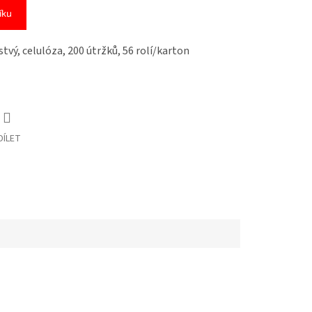
íku
stvý, celulóza, 200 útržků, 56 rolí/karton
DÍLET