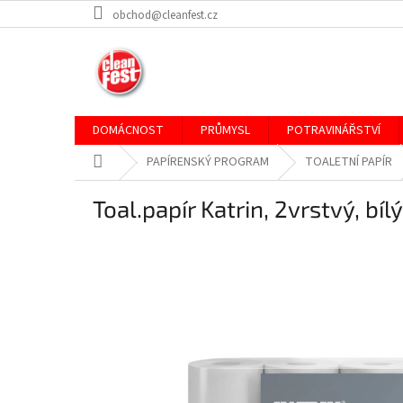
Přejít
obchod@cleanfest.cz
na
obsah
DOMÁCNOST
PRŮMYSL
POTRAVINÁŘSTVÍ
Domů
PAPÍRENSKÝ PROGRAM
TOALETNÍ PAPÍR
Toal.papír Katrin, 2vrstvý, bíl