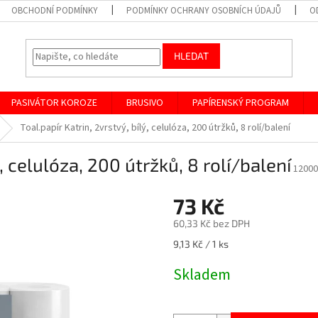
OBCHODNÍ PODMÍNKY
PODMÍNKY OCHRANY OSOBNÍCH ÚDAJŮ
O
HLEDAT
PASIVÁTOR KOROZE
BRUSIVO
PAPÍRENSKÝ PROGRAM
Toal.papír Katrin, 2vrstvý, bílý, celulóza, 200 útržků, 8 rolí/balení
ý, celulóza, 200 útržků, 8 rolí/balení
12000
73 Kč
60,33 Kč bez DPH
Měrná
9,13 Kč / 1 ks
cena:
Skladem