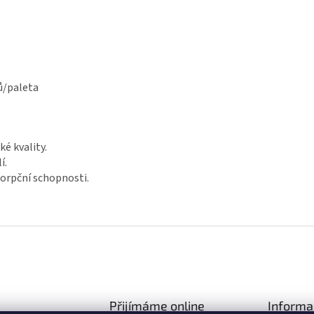
nů/paleta
é kvality.
í.
orpční schopnosti.
Přijímáme online
Informa