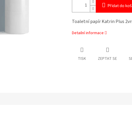
Přidat do koš
Toaletní papír Katrin Plus 2vr
Detailní informace
TISK
ZEPTAT SE
S