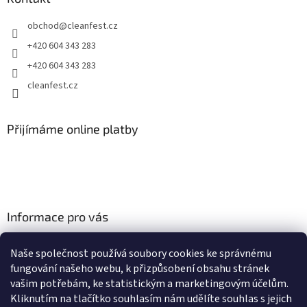
t
obchod
@
cleanfest.cz
í
+420 604 343 283
+420 604 343 283
cleanfest.cz
Přijímáme online platby
Informace pro vás
Obchodní podmínky
Naše společnost používá soubory cookies ke správnému
Podmínky ochrany osobních údajů
fungování našeho webu, k přizpůsobení obsahu stránek
Odstoupení od smlouvy
vašim potřebám, ke statistickým a marketingovým účelům.
Vyřízení reklamace
Kliknutím na tlačítko souhlasím nám udělíte souhlas s jejich