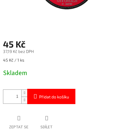
45 Kč
37,19 Kč bez DPH
Měrná
45 Kč / 1 ks
cena:
Skladem
Přidat do košíku
ZEPTAT SE
SDÍLET