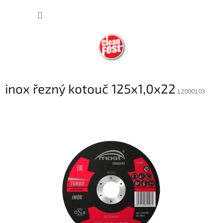
Přejít
NÁKUP
na
obsah
KOŠÍK
inox řezný kotouč 125x1,0x22
12000103