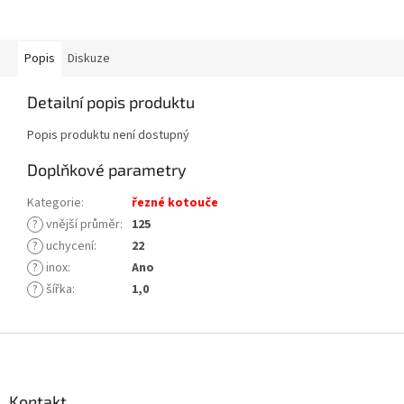
Popis
Diskuze
Detailní popis produktu
Popis produktu není dostupný
Doplňkové parametry
Kategorie
:
řezné kotouče
?
vnější průměr
:
125
?
uchycení
:
22
?
inox
:
Ano
?
šířka
:
1,0
Z
á
p
a
Kontakt