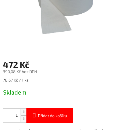
472 Kč
390,08 Kč bez DPH
Měrná
78,67 Kč / 1 ks
cena:
Skladem
Přidat do košíku