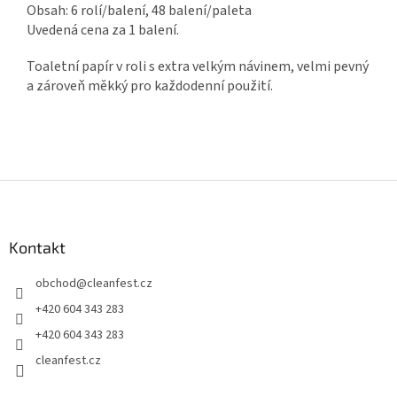
Obsah: 6 rolí/balení, 48 balení/paleta
Uvedená cena za 1 balení.
Toaletní papír v roli s extra velkým návinem, velmi pevný
a zároveň měkký pro každodenní použití.
Z
á
p
a
Kontakt
t
obchod
@
cleanfest.cz
í
+420 604 343 283
+420 604 343 283
cleanfest.cz