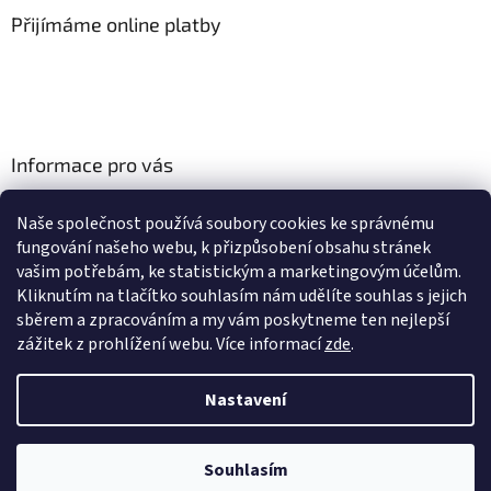
Přijímáme online platby
Informace pro vás
Obchodní podmínky
Naše společnost používá soubory cookies ke správnému
Podmínky ochrany osobních údajů
fungování našeho webu, k přizpůsobení obsahu stránek
Odstoupení od smlouvy
vašim potřebám, ke statistickým a marketingovým účelům.
Vyřízení reklamace
Kliknutím na tlačítko souhlasím nám udělíte souhlas s jejich
sběrem a zpracováním a my vám poskytneme ten nejlepší
zážitek z prohlížení webu.
Více informací
zde
.
Vytvořil Shoptet
Nastavení
Copyright 2026
CLEANFEST.CZ
. Všechna práva vyhrazena.
Upravit
Souhlasím
nastavení cookies