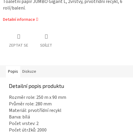
Toaletní papír JUMBO Gigant L, 2vrstvý, prvotřídní recykl, 6
rolí/balení.
Detailní informace
ZEPTAT SE
SDÍLET
Popis
Diskuze
Detailní popis produktu
Rozměr role: 250 m x 90 mm
Průměr role: 280 mm
Materiál: prvotřídní recykl
Barva: bílá
Počet vrstev: 2
Počet útržků: 2000