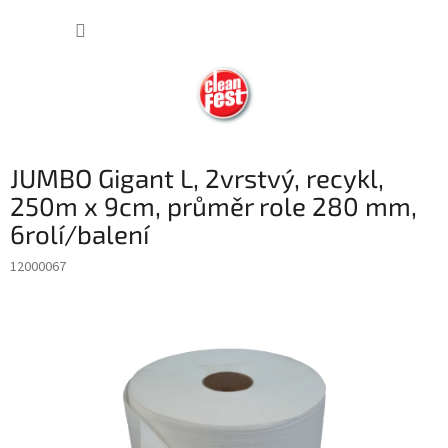
Přejít
NÁKUP
na
obsah
KOŠÍK
JUMBO Gigant L, 2vrstvý, recykl,
250m x 9cm, průměr role 280 mm,
6rolí/balení
12000067