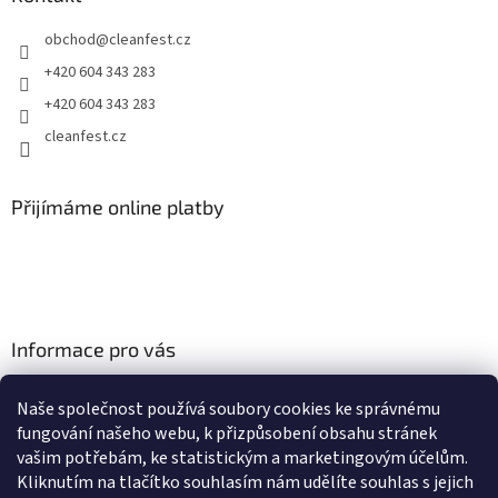
t
obchod
@
cleanfest.cz
í
+420 604 343 283
+420 604 343 283
cleanfest.cz
Přijímáme online platby
Informace pro vás
Obchodní podmínky
Naše společnost používá soubory cookies ke správnému
Podmínky ochrany osobních údajů
fungování našeho webu, k přizpůsobení obsahu stránek
Odstoupení od smlouvy
vašim potřebám, ke statistickým a marketingovým účelům.
Vyřízení reklamace
Kliknutím na tlačítko souhlasím nám udělíte souhlas s jejich