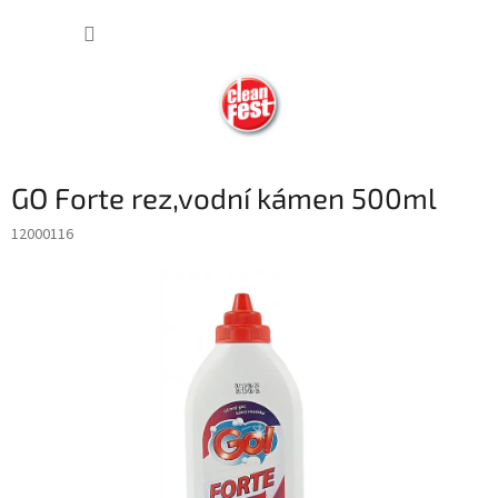
Přejít
NÁKUP
na
obsah
KOŠÍK
GO Forte rez,vodní kámen 500ml
12000116