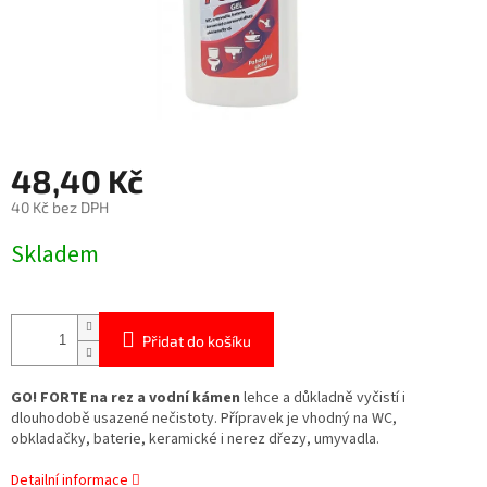
48,40 Kč
40 Kč bez DPH
Měrná
Skladem
cena:
Přidat do košíku
GO! FORTE na rez a vodní kámen
lehce a důkladně vyčistí i
dlouhodobě usazené nečistoty. Přípravek je vhodný na WC,
obkladačky, baterie, keramické i nerez dřezy, umyvadla.
Detailní informace