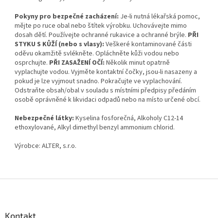
Pokyny pro bezpečné zacházení:
Je-li nutná lékařská pomoc,
mějte po ruce obal nebo štítek výrobku. Uchovávejte mimo
dosah dětí. Používejte ochranné rukavice a ochranné brýle.
PŘI
STYKU S KŮŽÍ (nebo s vlasy):
Veškeré kontaminované části
oděvu okamžitě svlékněte. Opláchněte kůži vodou nebo
osprchujte.
PŘI ZASAŽENÍ OČÍ:
Několik minut opatrně
vyplachujte vodou. Vyjměte kontaktní čočky, jsou-li nasazeny a
pokud je lze vyjmout snadno. Pokračujte ve vyplachování.
Odstraňte obsah/obal v souladu s místními předpisy předáním
osobě oprávněné k likvidaci odpadů nebo na místo určené obcí.
Nebezpečné látky:
Kyselina fosforečná, Alkoholy C12-14
ethoxylované, Alkyl dimethyl benzyl ammonium chlorid.
Výrobce: ALTER, s.r.o.
Z
á
p
a
Kontakt