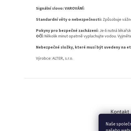
Signální slovo: VAROVÁNÍ:
Standardní věty o nebezpečnosti:
Způsobuje vážné
Pokyny pro bezpečné zacházení:
Je-li nutná lékař
OČÍ:
Několik minut opatrně vyplachujte vodou. Vyjměte
Nebezpečné složky, které musí být uvedeny na et
Výrobce: ALTER, s.r.o.
Z
á
p
a
t
Kontakt
í
obcho
Naše společ
našeho webu