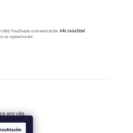
 dětí. Používejte ochranné brýle.
PŘI ZASAŽENÍ
te ve vyplachování.
ce pro vás
podmínky
Souhlasím
ochrany osobních