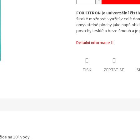
FOX CITRON je univerzální čist
široké možnosti využití v celé do
omyvatelné plochy jako např. obkl
povrchy lesklé a beze šmouh a je
Detailní informace
TISK
ZEPTAT SE
S
íce na 10 l vody.