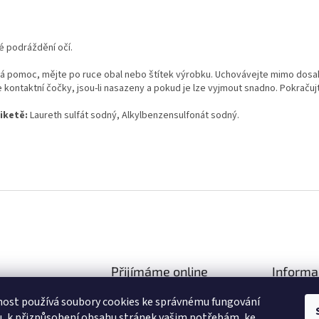
 podráždění očí.
ská pomoc, mějte po ruce obal nebo štítek výrobku. Uchovávejte mimo dosah
 kontaktní čočky, jsou-li nasazeny a pokud je lze vyjmout snadno. Pokračuj
iketě:
Laureth sulfát sodný, Alkylbenzensulfonát sodný.
Přijímáme online
Informa
platby
Obchodní 
d
@
cleanfest.cz
nost používá soubory cookies ke správnému fungování
Podmínky 
, k přizpůsobení obsahu stránek vašim potřebám, ke