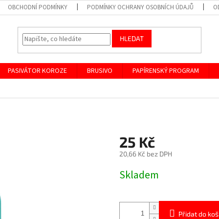
OBCHODNÍ PODMÍNKY
PODMÍNKY OCHRANY OSOBNÍCH ÚDAJŮ
O
HLEDAT
PASIVÁTOR KOROZE
BRUSIVO
PAPÍRENSKÝ PROGRAM
25 Kč
20,66 Kč bez DPH
Měrná
Skladem
cena:
Přidat do koš