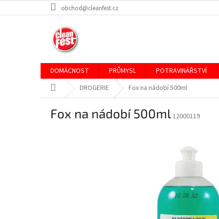
Přejít
obchod@cleanfest.cz
na
obsah
DOMÁCNOST
PRŮMYSL
POTRAVINÁŘSTVÍ
Domů
DROGERIE
Fox na nádobí 500ml
Fox na nádobí 500ml
12000119