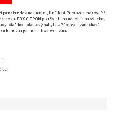
icí prostředek
na ruční mytí nádobí. Přípravek má rovněž
mácnosti.
FOX CITRON
používejte na nádobí a na všechny
ady, dlaždice, plastový nábytek. Přípravek zanechává
 parfemován jemnou citronovou vůní.
DÍLET