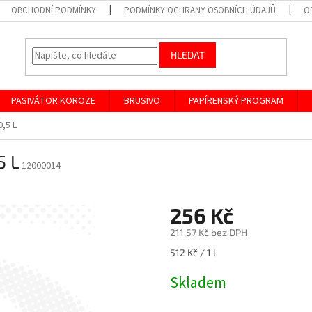
OBCHODNÍ PODMÍNKY
PODMÍNKY OCHRANY OSOBNÍCH ÚDAJŮ
O
HLEDAT
PASIVÁTOR KOROZE
BRUSIVO
PAPÍRENSKÝ PROGRAM
,5 L
5 L
12000014
256 Kč
211,57 Kč bez DPH
Měrná
512 Kč / 1 l
cena:
Skladem