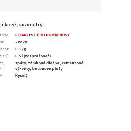
lňkové parametry
gorie
:
CLEANFEST PRO DOMÁCNOST
ka
:
2 roky
nost
:
0.5 kg
alení
:
0,5 l (rozprašovač)
hci
spáry, zámková dlažba, cementové
tit
:
výkvěty, betonové ploty
H
:
Kyselý