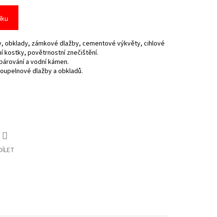
íku
dy, obklady, zámkové dlažby, cementové výkvěty, cihlové
 kostky, povětrnostní znečištění.
párování a vodní kámen.
koupelnové dlažby a obkladů.
DÍLET